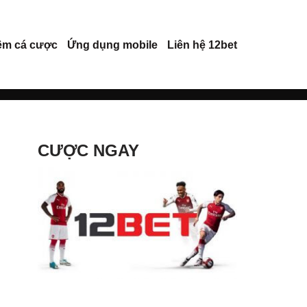
ệm cá cược
Ứng dụng mobile
Liên hệ 12bet
CƯỢC NGAY