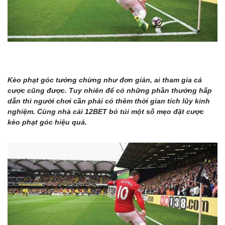
Kèo phạt góc tưởng chừng như đơn giản, ai tham gia cá
cược cũng được. Tuy nhiên để có những phần thưởng hấp
dẫn thì người chơi cần phải có thêm thời gian tích lũy kinh
nghiệm. Cùng nhà cái 12BET bỏ túi một số mẹo đặt cược
kèo phạt góc hiệu quả.