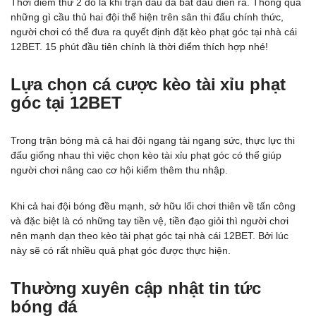
Thời điểm thứ 2 đó là khi trận đấu đã bắt đầu diễn ra. Thông qua
những gì cầu thủ hai đội thể hiện trên sân thi đấu chính thức,
người chơi có thể đưa ra quyết định đặt kèo phạt góc tại nhà cái
12BET. 15 phút đầu tiên chính là thời điểm thích hợp nhé!
Lựa chọn cá cược kèo tài xỉu phạt
góc tại 12BET
Trong trận bóng mà cả hai đội ngang tài ngang sức, thực lực thi
đấu giống nhau thì việc chọn kèo tài xỉu phạt góc có thể giúp
người chơi nâng cao cơ hội kiếm thêm thu nhập.
Khi cả hai đội bóng đều mạnh, sở hữu lối chơi thiên về tấn công
và đặc biệt là có những tay tiền vệ, tiền đạo giỏi thì người chơi
nên mạnh dạn theo kèo tài phạt góc tại nhà cái 12BET. Bởi lúc
này sẽ có rất nhiều quả phạt góc được thực hiện.
Thường xuyên cập nhật tin tức
bóng đá