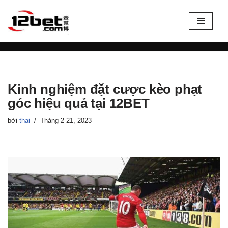
Chuyển
tới
nội
dung
Kinh nghiệm đặt cược kèo phạt
góc hiệu quả tại 12BET
bởi
thai
Tháng 2 21, 2023