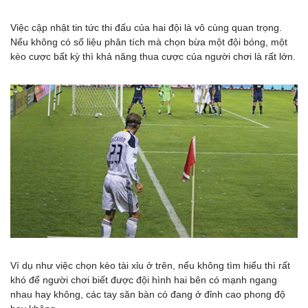
Việc cập nhật tin tức thi đấu của hai đội là vô cùng quan trọng.
Nếu không có số liệu phân tích mà chọn bừa một đội bóng, một
kèo cược bất kỳ thì khả năng thua cược của người chơi là rất lớn.
Ví dụ như việc chọn kèo tài xỉu ở trên, nếu không tìm hiểu thì rất
khó để người chơi biết được đội hình hai bên có mạnh ngang
nhau hay không, các tay săn bàn có đang ở đỉnh cao phong độ