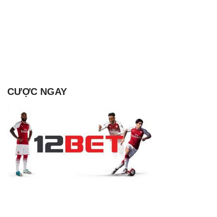
CƯỢC NGAY