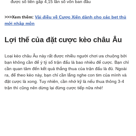
được số tiền gấp 4,15 lần số vốn ban đầu
>>>Xem thêm:
Vài điều về Cược Xiên dành cho các bet thủ
mới nhập môn
Lợi thế của đặt cược kèo châu Âu
Loại kèo châu Âu này rất được nhiều người chơi ưa chuộng bởi
bạn không cần để ý tỷ số trận đấu là bao nhiêu để cược. Bạn chỉ
cần quan tâm đến kết quả thắng thua của trận đấu là đủ. Ngoài
ra, để theo kèo này, bạn chỉ cần lắng nghe con tim của mình và
đặt cược là xong. Tuy nhiên, cần nhớ kỹ là nếu thua thông 3-4
trận thì cũng nên dừng lại đừng cược tiếp nữa nhé!