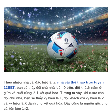
Theo nhiều nhà cái đặc biệt là tại
nhà cái thể thao trực tuyến
12BET
, bạn sẽ thấy đội chủ nhà luôn ở trên, đội khách nằm ở
giữa và cuối cùng là 1 kết quả hòa. Tương tự vậy, khi cược cho
đội chủ nhà, bạn sẽ thấy ký hiệu là 1, đội khách với ký hiệu là 2
và ký hiệu là X dành cho kết quả hòa. Đây cũng là nguồn gốc cho
cái tên kèo 1×2.