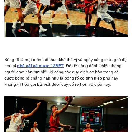
Bóng rổ là một môn thể thao khá thú vị và ngày càng chứng tỏ độ
hot tại
nhà cái cá cược 12BET
. Để dễ dàng dành chiến thắng,
người chơi cần tìm hiểu kĩ càng các quy định cơ bản trong cá
cược bóng rổ chẳng hạn như là bóng rổ có tính hiệp phụ hay
không? Theo dõi bài viết dưới đây để rõ hơn về điều này.