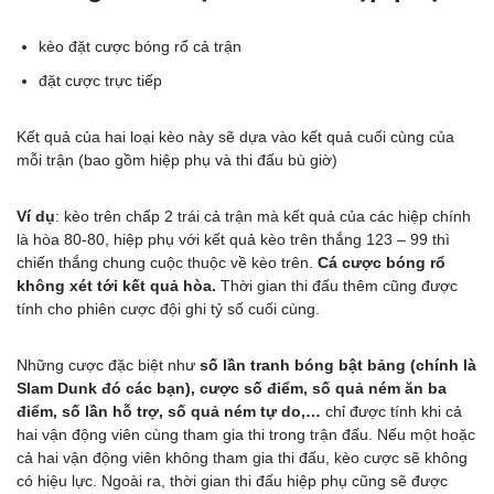
kèo đặt cược bóng rổ cả trận
đặt cược trực tiếp
Kết quả của hai loại kèo này sẽ dựa vào kết quả cuối cùng của
mỗi trận (bao gồm hiệp phụ và thi đấu bù giờ)
Ví dụ
: kèo trên chấp 2 trái cả trận mà kết quả của các hiệp chính
là hòa 80-80, hiệp phụ với kết quả kèo trên thắng 123 – 99 thì
chiến thắng chung cuộc thuộc về kèo trên.
Cá cược bóng rổ
không xét tới kết quả hòa.
Thời gian thi đấu thêm cũng được
tính cho phiên cược đội ghi tỷ số cuối cùng.
Những cược đặc biệt như
số lần tranh bóng bật bảng (chính là
Slam Dunk đó các bạn), cược số điểm, số quả ném ăn ba
điểm, số lần hỗ trợ, số quả ném tự do,…
chỉ được tính khi cả
hai vận động viên cùng tham gia thi trong trận đấu. Nếu một hoặc
cả hai vận động viên không tham gia thi đấu, kèo cược sẽ không
có hiệu lực. Ngoài ra, thời gian thi đấu hiệp phụ cũng sẽ được