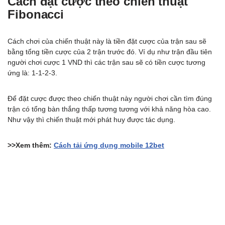
Cách đặt cược theo chiến thuật
Fibonacci
Cách chơi của chiến thuật này là tiền đặt cược của trận sau sẽ
bằng tổng tiền cược của 2 trận trước đó. Ví dụ như trận đầu tiên
người chơi cược 1 VND thì các trận sau sẽ có tiền cược tương
ứng là: 1-1-2-3.
Để đặt cược được theo chiến thuật này người chơi cần tìm đúng
trận có tổng bàn thắng thấp tương tương với khả năng hòa cao.
Như vậy thì chiến thuật mới phát huy được tác dụng.
>>Xem thêm:
Cách tải ứng dụng mobile 12bet