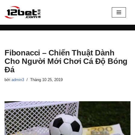
Chuyển
tới
nội
dung
Fibonacci – Chiến Thuật Dành
Cho Người Mới Chơi Cá Độ Bóng
Đá
bởi
admin3
Tháng 10 25, 2019