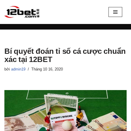
Chuyển
tới
nội
dung
Bí quyết đoán tỉ số cá cược chuẩn
xác tại 12BET
bởi
admin19
Tháng 10 16, 2020