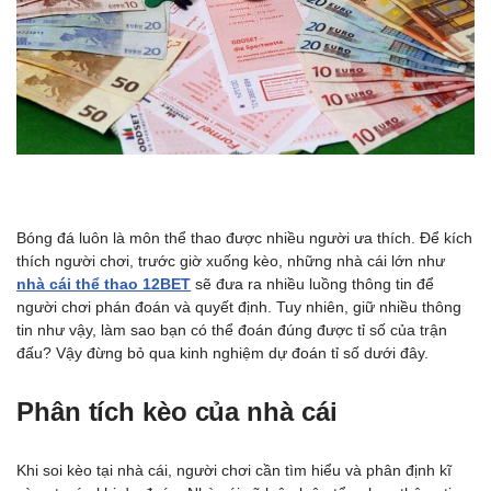
Bóng đá luôn là môn thể thao được nhiều người ưa thích. Để kích
thích người chơi, trước giờ xuống kèo, những nhà cái lớn như
nhà cái thể thao 12BET
sẽ đưa ra nhiều luồng thông tin để
người chơi phán đoán và quyết định. Tuy nhiên, giữ nhiều thông
tin như vậy, làm sao bạn có thể đoán đúng được tỉ số của trận
đấu? Vậy đừng bỏ qua kinh nghiệm dự đoán tỉ số dưới đây.
Phân tích kèo của nhà cái
Khi soi kèo tại nhà cái, người chơi cần tìm hiểu và phân định kĩ